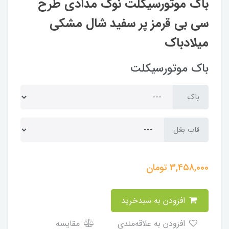
باک موتورسیکلت نوک مدادی طرح
سی بی قرمز پر سفید شال مشکی
میلادباک
باک موتورسیکلت
باک
قاب بغل
3,458,000
تومان
افزودن به سبدخرید
افزودن به علاقه‌مندی
مقایسه