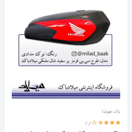
باک هوندا
از 6