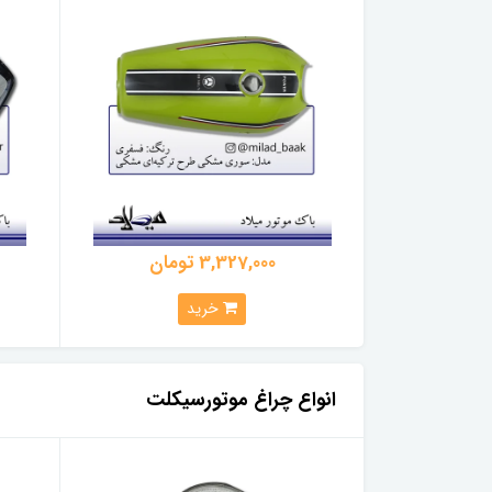
3,327,000 تومان
خرید
انواع چراغ موتورسیکلت