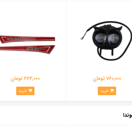
760,000 تومان
263,000 تومان
خرید
خرید
وندا