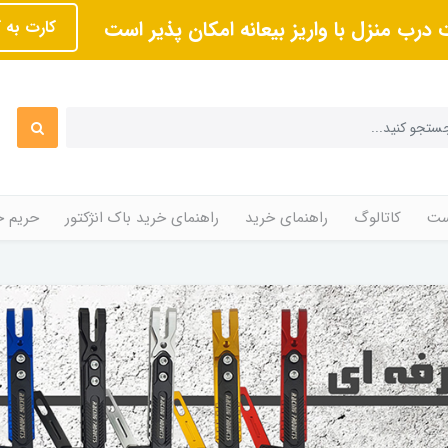
 درب منزل با واریز بیعانه امکان پذیر است
کارت به 
ت
کاتالوگ
راهنمای خرید
راهنمای خرید باک انژکتور
حریم 