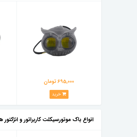
695,000 تومان
خرید
انواع باک موتورسیکلت کاربراتور و انژکتور ه