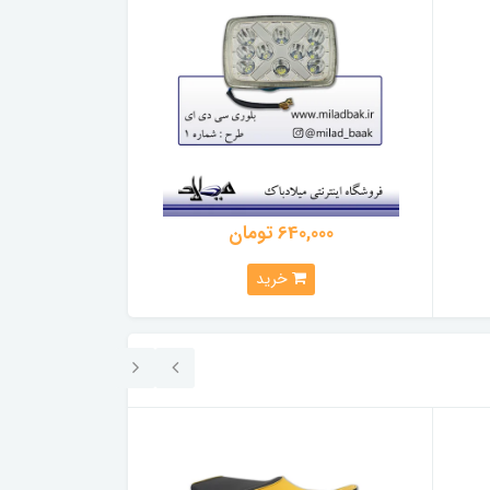
640,000 تومان
975,000
خرید