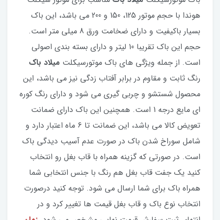
هوندا با حجم موتور 125، 150 و 200 می باشد، این باک
بسیار باکیفیت و دارای ضخامت ورق 8 میلی متر است.
حجم این باک تقریبا 10 لیتر و دارای بسته بندی اصولی
است. از جمله ویژگی های باک موتورسیکلت
میلاد باک
رنگ ثابت و مقاوم در برابر آفتاب زدگی نیز می باشد، این
محصول شستشو و چربی گیری می شود و دارای رنگ کوره
ای مایع درجه 1 است. همچنین این باک دارای ضمانت
تعویض کالا می باشد، این ضمانت تا 6 ماه اعتبار دارد و
شامل سوراخ شدن باک در صورت عدم آسیب دیدگی باک
است. در صورتی که گزینه همراه با قاب بغل رو انتخاب
کنید یک جفت قاب بغل هم رنگ با جنس انتخابی شما
همراه باک برای شما ارسال می شود. توجه کنید درصورت
انتخاب نوع باک و قاب بغل قیمت ها تغییر کرد و در
انتهای ثبت سفارش قیمت نهایی مشخص می شود.
زمان