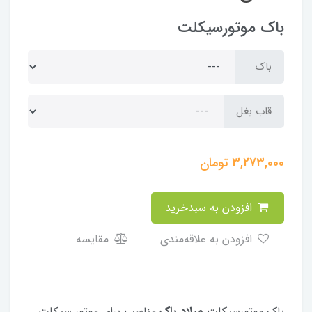
باک موتورسیکلت
باک
قاب بغل
3,273,000
تومان
افزودن به سبدخرید
افزودن به علاقه‌مندی
مقایسه
باک موتورسیکلت
میلاد باک
مناسب برای موتور سیکلت