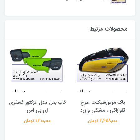
محصولات مرتبط
باک موتورسیکلت طرح
قاب بغل مدل انژکتور فسفری
ب
کاوازاکی ، مشکی و زرد
ای بی اس
3,458,000 تومان
1,300,000 تومان