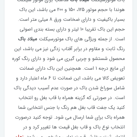
هوندا با حجم موتور 125، 150 و 200 می باشد، این باک
بسیار باکیفیت و دارای ضخامت ورق 8 میلی متر است.
حجم این باک تقریبا 10 لیتر و دارای بسته بندی اصولی
است. از جمله ویژگی های باک موتورسیکلت
میلاد باک
رنگ ثابت و مقاوم در برابر آفتاب زدگی نیز می باشد، این
محصول شستشو و چربی گیری می شود و دارای رنگ کوره
ای مایع درجه 1 است. همچنین این باک دارای ضمانت
تعویض کالا می باشد، این ضمانت تا 6 ماه اعتبار دارد و
شامل سوراخ شدن باک در صورت عدم آسیب دیدگی باک
است. در صورتی که گزینه همراه با قاب بغل رو انتخاب
کنید یک جفت قاب بغل هم رنگ با جنس انتخابی شما
همراه باک برای شما ارسال می شود. توجه کنید درصورت
انتخاب نوع باک و قاب بغل قیمت ها تغییر کرد و در
انتهای ثبت سفارش قیمت نهایی مشخص می شود.
زمان