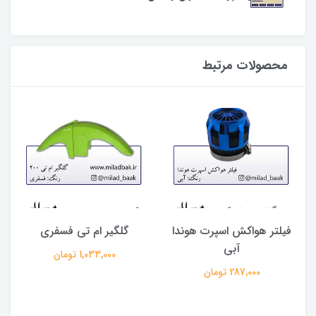
محصولات مرتبط
فیلتر هواکش اسپرت هوندا
گلگیر ام تی فسفری
آبی
1,033,000 تومان
287,000 تومان