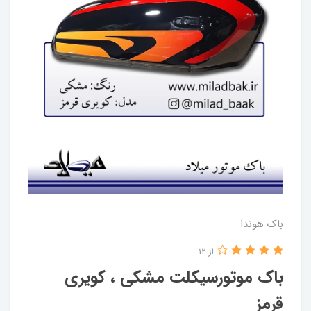
باک هوندا
از 12
باک موتورسیکلت مشکی ، کویری
قرمز