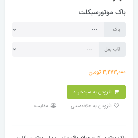
باک موتورسیکلت
باک
قاب بغل
3,273,000
تومان
افزودن به سبدخرید
افزودن به علاقه‌مندی
مقایسه
باک موتورسیکلت
میلاد باک
مناسب برای موتور سیکلت