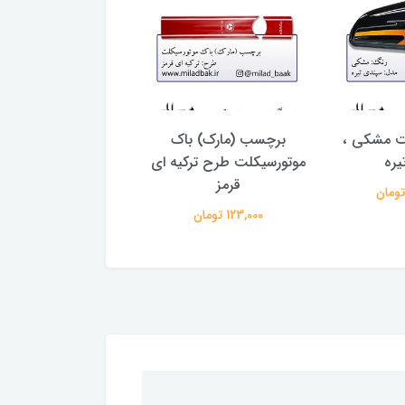
ت مشکی ،
برچسب (مارک) باک
باک موتورسیکلت طل
یره
موتورسیکلت طرح ترکیه ای
سوری پر
قرمز
3,349,000 تومان
123,000 تومان