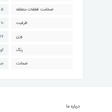
ضخامت قطعات متعلقه
1.5 و
ظرفیت
10 لیتر
وزن
2.87 ک
رنگ
کور
ضمانت
ضمانت س
درباره ما