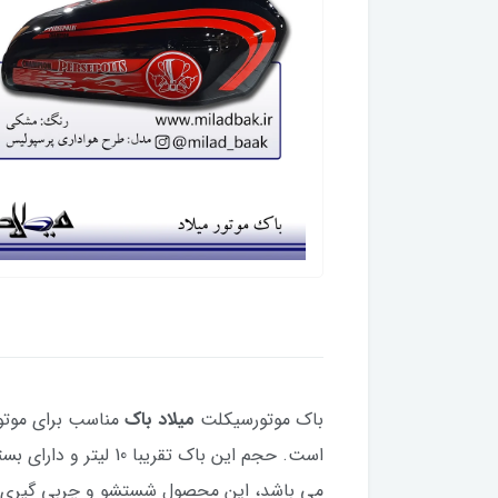
باک موتورسیکلت
میلاد باک
است. حجم این باک تقریبا 10 لیتر و دارای بسته بندی اصولی است. از جمله ویژگی های باک موتورسیکلت