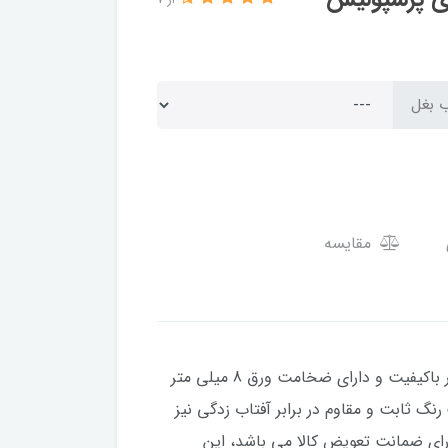
از 7
ب بغل
مقایسه
مناسب برای موتور سیکلت هوندا با حجم موتور 125، 150 و 200 می باشد، این باک بسیار باکیفیت و دارای ضخامت ورق 8 میلی متر
رنگ ثابت و مقاوم در برابر آفتاب زدگی نیز
 کوره ای مایع درجه 1 است. همچنین این باک دارای ضمانت تعویض کالا می باشد، این