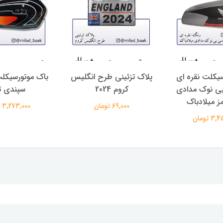
یکلت نقره ای
پلاک تزئینی طرح انگلیس
باک موتورسیکل
ی نوک مدادی
کروم 2024
سپندی ت
ز میلادباک
69,000 تومان
3,273,000 تومان
 تومان