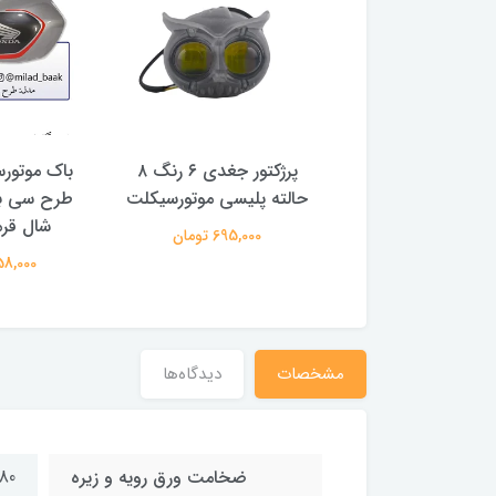
ر ام تی نقره ای
پرژکتور جغدی ۶ رنگ ۸
باک موتورس
حالته پلیسی موتورسیکلت
طرح سی ب
1,033,00 تومان
شال قرم
695,000 تومان
3,458,000
مشخصات
دیدگاه‌ها
ضخامت ورق رویه و زیره
80