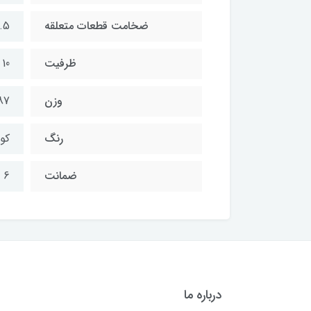
ضخامت قطعات متعلقه
1.5 و
ظرفیت
10 لیتر
وزن
2.87 ک
رنگ
کور
ضمانت
6 ماه
درباره ما