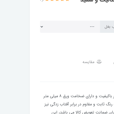
از 1
ب بغل
مقایسه
مناسب برای موتور سیکلت هوندا با حجم موتور 125، 150 و 200 می باشد، این باک بسیار باکیفیت و دارای ضخامت ورق 8 میلی متر
رنگ ثابت و مقاوم در برابر آفتاب زدگی نیز
 کوره ای مایع درجه 1 است. همچنین این باک دارای ضمانت تعویض کالا می باشد، این