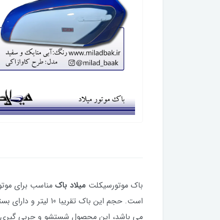
باک موتورسیکلت
میلاد باک
است. حجم این باک تقریبا 10 لیتر و دارای بسته بندی اصولی است. از جمله ویژگی های باک موتورسیکلت