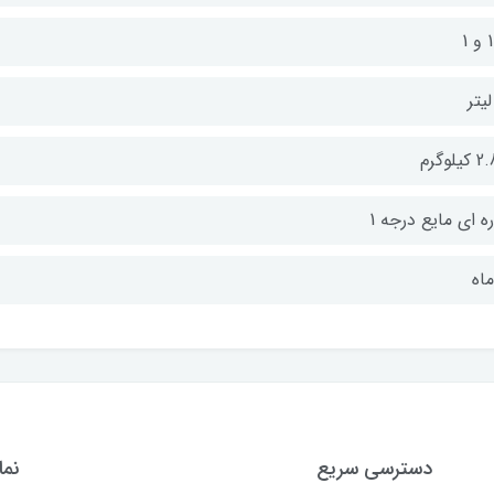
 1
یلوگرم
ه ای مایع درجه 1
دسترسی سریع
نما