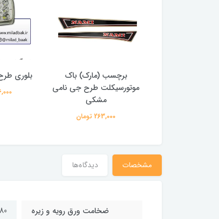
موتورسیکلت نوک
برچسب (مارک) باک
بلوری طرح 6 سی دی 
دادی ، سوری
موتورسیکلت طرح جی نامی
616,000 
مشکی
3,273,0 تومان
263,000 تومان
مشخصات
دیدگاه‌ها
ضخامت ورق رویه و زیره
80