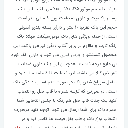
هوندا با حجم موتور 125، 150 و 200 می باشد، این باک
بسیار باکیفیت و دارای ضخامت ورق 8 میلی متر است.
حجم این باک تقریبا 10 لیتر و دارای بسته بندی اصولی
است. از جمله ویژگی های باک موتورسیکلت
میلاد باک
رنگ ثابت و مقاوم در برابر آفتاب زدگی نیز می باشد، این
محصول شستشو و چربی گیری می شود و دارای رنگ کوره
ای مایع درجه 1 است. همچنین این باک دارای ضمانت
تعویض کالا می باشد، این ضمانت تا 6 ماه اعتبار دارد و
شامل سوراخ شدن باک در صورت عدم آسیب دیدگی باک
است. در صورتی که گزینه همراه با قاب بغل رو انتخاب
کنید یک جفت قاب بغل هم رنگ با جنس انتخابی شما
همراه باک برای شما ارسال می شود. توجه کنید درصورت
انتخاب نوع باک و قاب بغل قیمت ها تغییر کرد و در
انتهای ثبت سفارش قیمت نهایی مشخص می شود.
زمان