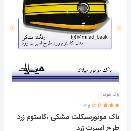
باک هوندا
از 13
باک موتورسیکلت مشکی ،کاستوم زرد
طرح اسپرت زرد