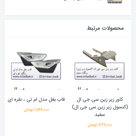
محصولات مرتبط
کاور زیر زین سی جی ال
قاب بغل مدل ام تی ، نقره ای
(کنسول زیر زین سی جی ال)
س
1,166,000 تومان
سفید
899,000 تومان