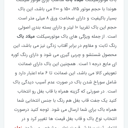
هوندا با حجم موتور 125، 150 و 200 می باشد، این باک
بسیار باکیفیت و دارای ضخامت ورق 8 میلی متر است.
حجم این باک تقریبا 10 لیتر و دارای بسته بندی اصولی
است. از جمله ویژگی های باک موتورسیکلت
میلاد باک
رنگ ثابت و مقاوم در برابر آفتاب زدگی نیز می باشد، این
محصول شستشو و چربی گیری می شود و دارای رنگ کوره
ای مایع درجه 1 است. همچنین این باک دارای ضمانت
تعویض کالا می باشد، این ضمانت تا 6 ماه اعتبار دارد و
شامل سوراخ شدن باک در صورت عدم آسیب دیدگی باک
است. در صورتی که گزینه همراه با قاب بغل رو انتخاب
کنید یک جفت قاب بغل هم رنگ با جنس انتخابی شما
همراه باک برای شما ارسال می شود. توجه کنید درصورت
انتخاب نوع باک و قاب بغل قیمت ها تغییر کرد و در
انتهای ثبت سفارش قیمت نهایی مشخص می شود.
زمان