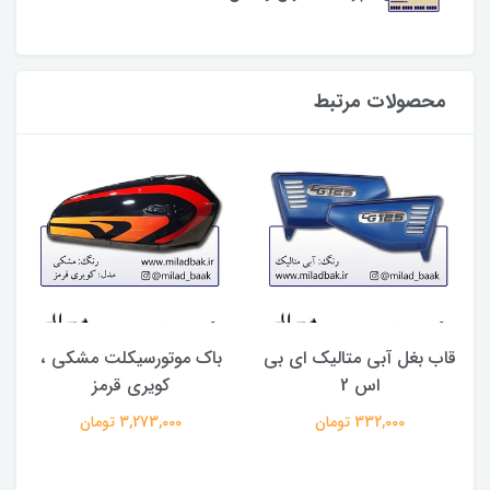
محصولات مرتبط
 ، ۸۱
قاب بغل آبی متالیک ای بی
باک موتورسیکلت مشکی ،
اس 2
کویری قرمز
332,000 تومان
3,273,000 تومان