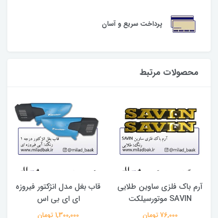
پرداخت سریع و آسان
محصولات مرتبط
آرم باک فلزی ساوین طلایی
قاب بغل مدل انژکتور فیروزه
پ
SAVIN موتورسیلکت
ای ای بی اس
76,000 تومان
1,300,000 تومان