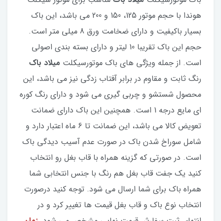
هوندا با حجم موتور 125، 150 و 200 می باشد، این باک
بسیار باکیفیت و دارای ضخامت ورق 8 میلی متر است.
حجم این باک تقریبا 10 لیتر و دارای بسته بندی اصولی
است. از جمله ویژگی های باک موتورسیکلت
میلاد باک
رنگ ثابت و مقاوم در برابر آفتاب زدگی نیز می باشد، این
محصول شستشو و چربی گیری می شود و دارای رنگ کوره
ای مایع درجه 1 است. همچنین این باک دارای ضمانت
تعویض کالا می باشد، این ضمانت تا 6 ماه اعتبار دارد و
شامل سوراخ شدن باک در صورت عدم آسیب دیدگی باک
است. در صورتی که گزینه همراه با قاب بغل رو انتخاب
کنید یک جفت قاب بغل هم رنگ با جنس انتخابی شما
همراه باک برای شما ارسال می شود. توجه کنید درصورت
انتخاب نوع باک و قاب بغل قیمت ها تغییر کرد و در
انتهای ثبت سفارش قیمت نهایی مشخص می شود.
زمان