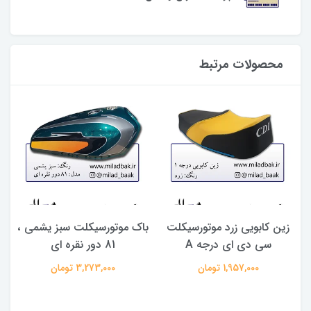
محصولات مرتبط
زین کابویی زرد موتورسیکلت
باک موتورسیکلت سبز یشمی ،
سی دی ای درجه A
81 دور نقره ای
1,957,000 تومان
3,273,000 تومان