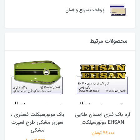
پرداخت سریع و آسان
محصولات مرتبط
آرم باک فلزی احسان طلایی
باک موتورسیکلت فسفری ،
EHSAN موتورسیلکت
سوری مشکی طرح اسپرت
س
مشکی
76,000 تومان