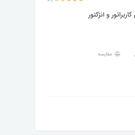
از 5
ربراتور و انژکتور
مقایسه