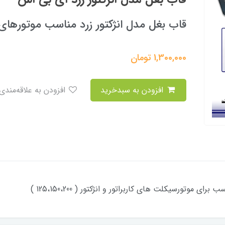
قاب بغل مدل انژکتور زرد مناسب موتورهای کا
1,300,000
تومان
افزودن به سبدخرید
افزودن به علاقه‌مندی
موتورسیکلت های کاربراتور و انژکتور ( 125،150،200 )