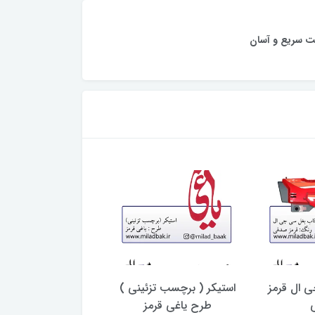
ت سریع و آسان
 ال قرمز
استیکر ( برچسب تزئینی )
باک موتورسیکلت فس
طرح یاغی قرمز
۸۱ دور آبی