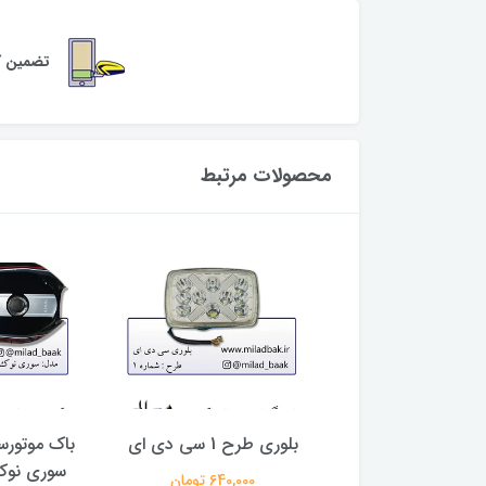
تضمین کی
محصولات مرتبط
موتورسیکلت آبی
بلوری طرح 1 سی دی ای
باک موتور
، 81 دور زرد
سوری نوک
640,000 تومان