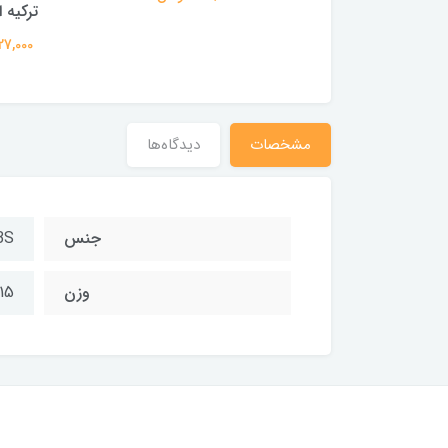
ترکیه 
3,327,0 تومان
3,327,000
مشخصات
دیدگاه‌ها
جنس
BS
وزن
615 