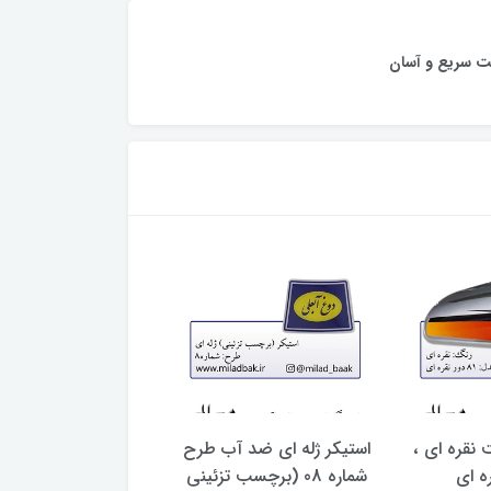
ت سریع و آسان
 نقره ای ،
استیکر ژله ای ضد آب طرح
باک موتورسیکلت زر
شماره 08 (برچسب تزئینی
۷۴ آبی