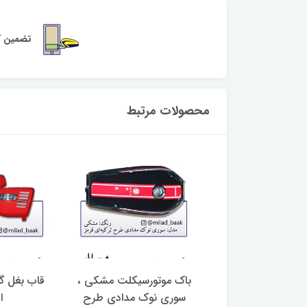
تضمین کی
محصولات مرتبط
بست اگزوز طرح CB آبی
باک موتورسیکلت مشکی ،
قاب بغل گ
ره موتورسیکلت
سوری نوک مدادی طرح
ا