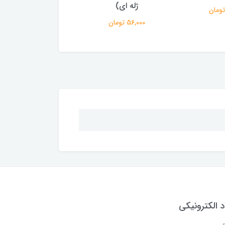
ژله ای)
3,273,000 تومان
56,000 تومان
د الکترونیکی