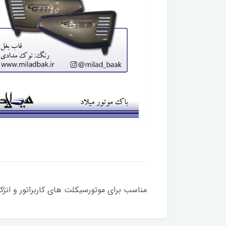
مناسب برای موتورسیکلت های کاربراتور و انژکتور ( 150،200