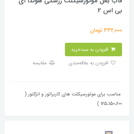
قاب بغل موتورسیکلت زرشکی هوندا ای
بی اس 2
332,000
تومان
افزودن به سبدخرید
افزودن به علاقه‌مندی
مقایسه
مناسب برای موتورسیکلت های کاربراتور و انژکتور (
125،150،200 )