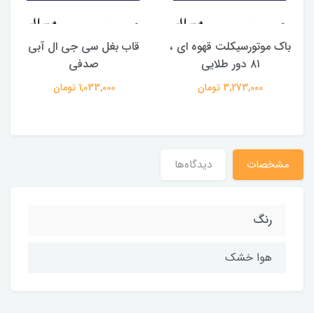
باک موتورسیکلت قهوه ای ،
قاب بغل سی جی ال آبی
ق
۸۱ دور طلایی
صدفی
3,273,000 تومان
1,033,000 تومان
مشخصات
دیدگاه‌ها
رنگ
هوا خشک