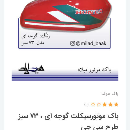
باک هوندا
از 4
باک موتورسیکلت گوجه ای ، 73 سبز
طرح سی جی