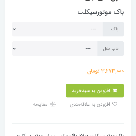
باک موتورسیکلت
باک
قاب بغل
3,273,000
تومان
افزودن به سبدخرید
افزودن به علاقه‌مندی
مقایسه
باک موتورسیکلت
میلاد باک
مناسب برای موتور سیکلت