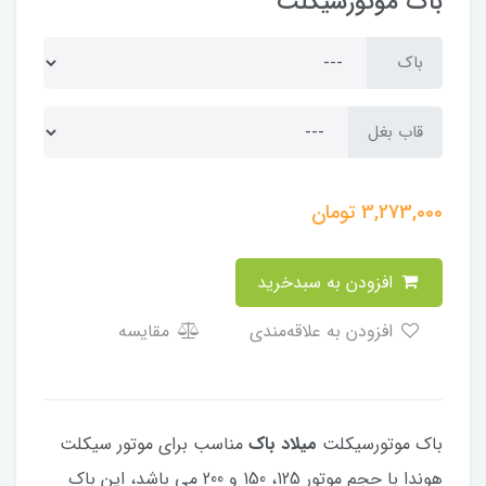
باک موتورسیکلت
باک
قاب بغل
3,273,000
تومان
افزودن به سبدخرید
افزودن به علاقه‌مندی
مقایسه
باک موتورسیکلت
میلاد باک
مناسب برای موتور سیکلت
هوندا با حجم موتور 125، 150 و 200 می باشد، این باک