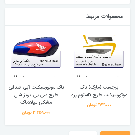
محصولات مرتبط
ه ای ، ۸۱
برچسب (مارک) باک
باک موتورسیکلت آبی صدفی
موتورسیکلت طرح کاستوم زرد
طرح سی بی قرمز شال
مشکی میلادباک
263,000 تومان
3,458,000 تومان