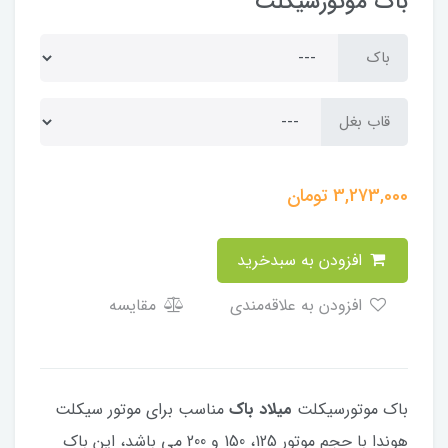
باک موتورسیکلت
باک
قاب بغل
3,273,000
تومان
افزودن به سبدخرید
افزودن به علاقه‌مندی
مقایسه
باک موتورسیکلت
میلاد باک
مناسب برای موتور سیکلت
هوندا با حجم موتور 125، 150 و 200 می باشد، این باک