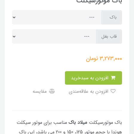
باک موتورسیکلت
باک
قاب بغل
3,273,000
تومان
افزودن به سبدخرید
افزودن به علاقه‌مندی
مقایسه
باک موتورسیکلت
میلاد باک
مناسب برای موتور سیکلت
هوندا با حجم موتور 125، 150 و 200 می باشد، این باک