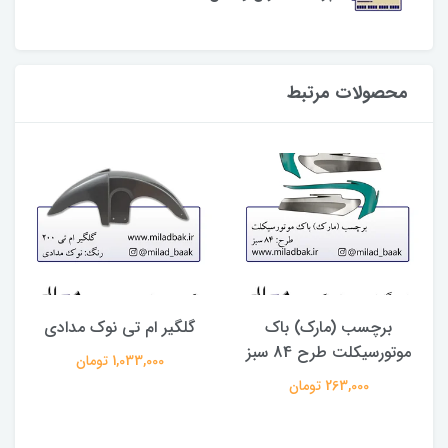
محصولات مرتبط
برچسب (مارک) باک
گلگیر ام تی نوک مدادی
موتورسیکلت طرح 84 سبز
1,033,000 تومان
263,000 تومان