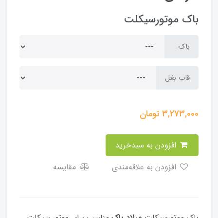
باک موتورسیکلت
باک
قاب بغل
3,273,000
تومان
افزودن به سبدخرید
افزودن به علاقه‌مندی
مقایسه
باک موتورسیکلت
میلاد باک
مناسب برای موتور سیکلت