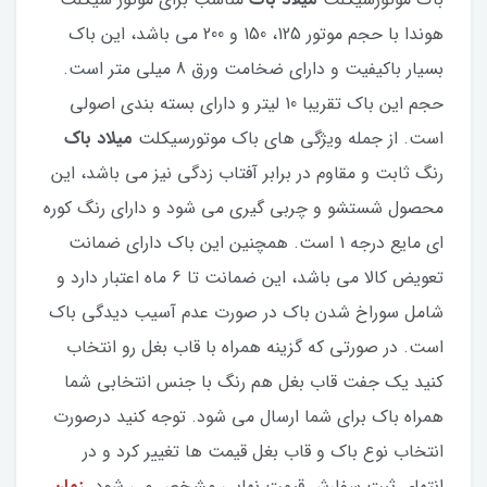
هوندا با حجم موتور 125، 150 و 200 می باشد، این باک
بسیار باکیفیت و دارای ضخامت ورق 8 میلی متر است.
حجم این باک تقریبا 10 لیتر و دارای بسته بندی اصولی
است. از جمله ویژگی های باک موتورسیکلت
میلاد باک
رنگ ثابت و مقاوم در برابر آفتاب زدگی نیز می باشد، این
محصول شستشو و چربی گیری می شود و دارای رنگ کوره
ای مایع درجه 1 است. همچنین این باک دارای ضمانت
تعویض کالا می باشد، این ضمانت تا 6 ماه اعتبار دارد و
شامل سوراخ شدن باک در صورت عدم آسیب دیدگی باک
است. در صورتی که گزینه همراه با قاب بغل رو انتخاب
کنید یک جفت قاب بغل هم رنگ با جنس انتخابی شما
همراه باک برای شما ارسال می شود. توجه کنید درصورت
انتخاب نوع باک و قاب بغل قیمت ها تغییر کرد و در
انتهای ثبت سفارش قیمت نهایی مشخص می شود.
زمان