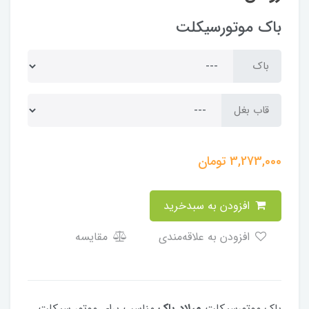
باک موتورسیکلت
باک
قاب بغل
3,273,000
تومان
افزودن به سبدخرید
افزودن به علاقه‌مندی
مقایسه
باک موتورسیکلت
میلاد باک
مناسب برای موتور سیکلت