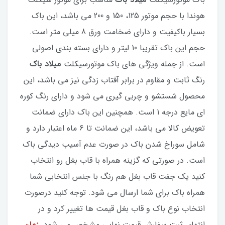
هوندا با حجم موتور 125، 150 و 200 می باشد، این باک
بسیار باکیفیت و دارای ضخامت ورق 8 میلی متر است.
حجم این باک تقریبا 10 لیتر و دارای بسته بندی اصولی
است. از جمله ویژگی های باک موتورسیکلت
میلاد باک
رنگ ثابت و مقاوم در برابر آفتاب زدگی نیز می باشد، این
محصول شستشو و چربی گیری می شود و دارای رنگ کوره
ای مایع درجه 1 است. همچنین این باک دارای ضمانت
تعویض کالا می باشد، این ضمانت تا 6 ماه اعتبار دارد و
شامل سوراخ شدن باک در صورت عدم آسیب دیدگی باک
است. در صورتی که گزینه همراه با قاب بغل رو انتخاب
کنید یک جفت قاب بغل هم رنگ با جنس انتخابی شما
همراه باک برای شما ارسال می شود. توجه کنید درصورت
انتخاب نوع باک و قاب بغل قیمت ها تغییر کرد و در
انتهای ثبت سفارش قیمت نهایی مشخص می شود.
زمان