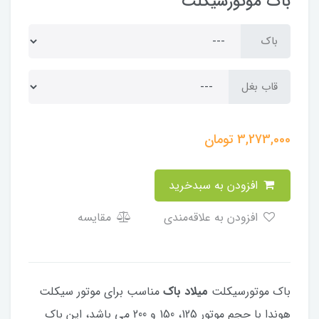
باک موتورسیکلت
باک
قاب بغل
3,273,000
تومان
افزودن به سبدخرید
افزودن به علاقه‌مندی
مقایسه
باک موتورسیکلت
میلاد باک
مناسب برای موتور سیکلت
هوندا با حجم موتور 125، 150 و 200 می باشد، این باک