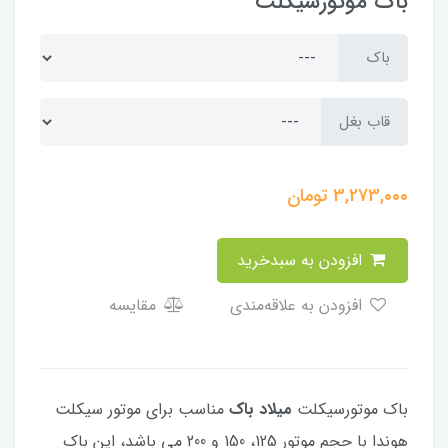
باک موتورسیکلت
باک
قاب بغل
3,273,000
تومان
افزودن به سبدخرید
افزودن به علاقه‌مندی
مقایسه
باک موتورسیکلت
میلاد باک
مناسب برای موتور سیکلت
هوندا با حجم موتور 125، 150 و 200 می باشد، این باک