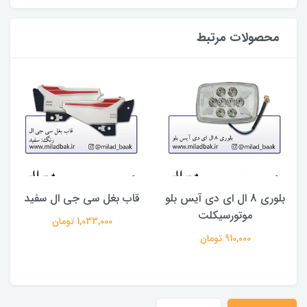
محصولات مرتبط
بلوری 8 ال ای دی آیس بلو
قاب بغل سی جی ال سفید
موتورسیکلت
1,033,000 تومان
910,000 تومان