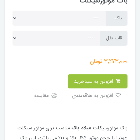
باک موتورسیکلت
باک
قاب بغل
3,273,000
تومان
افزودن به سبدخرید
افزودن به علاقه‌مندی
مقایسه
باک موتورسیکلت
میلاد باک
مناسب برای موتور سیکلت
هوندا با حجم موتور 125، 150 و 200 می باشد، این باک