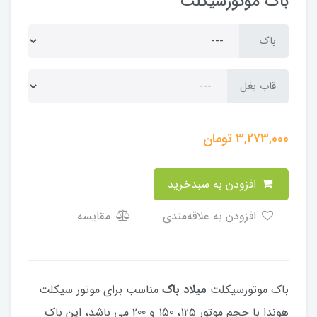
باک موتورسیکلت
باک
قاب بغل
3,273,000
تومان
افزودن به سبدخرید
افزودن به علاقه‌مندی
مقایسه
باک موتورسیکلت
میلاد باک
مناسب برای موتور سیکلت
هوندا با حجم موتور 125، 150 و 200 می باشد، این باک