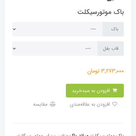
باک موتورسیکلت
باک
قاب بغل
3,273,000
تومان
افزودن به سبدخرید
افزودن به علاقه‌مندی
مقایسه
باک موتورسیکلت
میلاد باک
مناسب برای موتور سیکلت