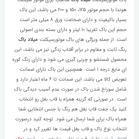
هوندا با حجم موتور 125، 150 و 200 می باشد، این باک
بسیار باکیفیت و دارای ضخامت ورق 8 میلی متر است.
حجم این باک تقریبا 10 لیتر و دارای بسته بندی اصولی
است. از جمله ویژگی های باک موتورسیکلت
میلاد باک
رنگ ثابت و مقاوم در برابر آفتاب زدگی نیز می باشد، این
محصول شستشو و چربی گیری می شود و دارای رنگ کوره
ای مایع درجه 1 است. همچنین این باک دارای ضمانت
تعویض کالا می باشد، این ضمانت تا 6 ماه اعتبار دارد و
شامل سوراخ شدن باک در صورت عدم آسیب دیدگی باک
است. در صورتی که گزینه همراه با قاب بغل رو انتخاب
کنید یک جفت قاب بغل هم رنگ با جنس انتخابی شما
همراه باک برای شما ارسال می شود. توجه کنید درصورت
انتخاب نوع باک و قاب بغل قیمت ها تغییر کرد و در
انتهای ثبت سفارش قیمت نهایی مشخص می شود.
زمان