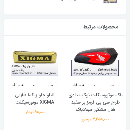
محصولات مرتبط
باک موتورسیکلت نوک مدادی
تابلو جلو زیگما طلایی
طرح سی بی قرمز پر سفید
XIGMA موتورسیکلت
ح
شال مشکی میلادباک
98,000 تومان
3,458,000 تومان