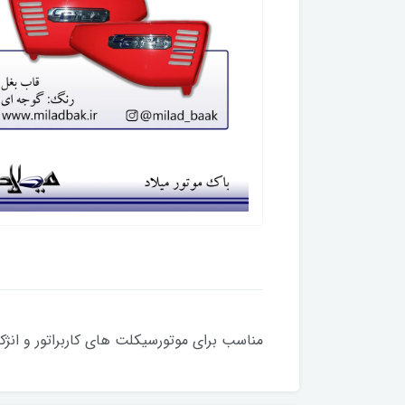
مناسب برای موتورسیکلت های کاربراتور و انژکتور ( 150،200