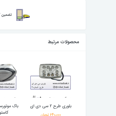
تضمین کی
محصولات مرتبط
باک موتورسیکلت زرد ، ۸۱
بلوری طرح 2 سی دی ای
باک موتورسی
دور قرمز
کاست
640,000 تومان