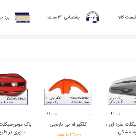
فیت کالا
پشتیبانی ۲۴ ساعته
پرداخ
کلت نقره ای ،
گلگیر ام تی نارنجی
باک موتورسیکلت
وم مشکی
سوری پر طرح
1,033,000 تومان