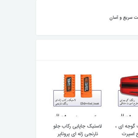
ت سریع و آسان
 گوجه ای ،
لاستیک جاپایی رکاب جلو
باک موتورسیکلت سف
 اسپرت
نارنجی ژله ای پروتاپر
کاستوم مشکی