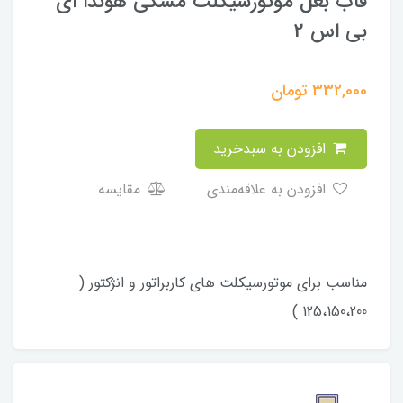
قاب بغل موتورسیکلت مشکی هوندا ای
بی اس 2
332,000
تومان
افزودن به سبدخرید
افزودن به علاقه‌مندی
مقایسه
مناسب برای موتورسیکلت های کاربراتور و انژکتور (
125،150،200 )