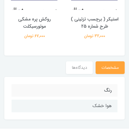
استیکر ( برچسب تزئینی )
روکش پره مشکی
ب
طرح شماره 25
موتورسیکلت
32,000 تومان
67,000 تومان
مشخصات
دیدگاه‌ها
رنگ
هوا خشک