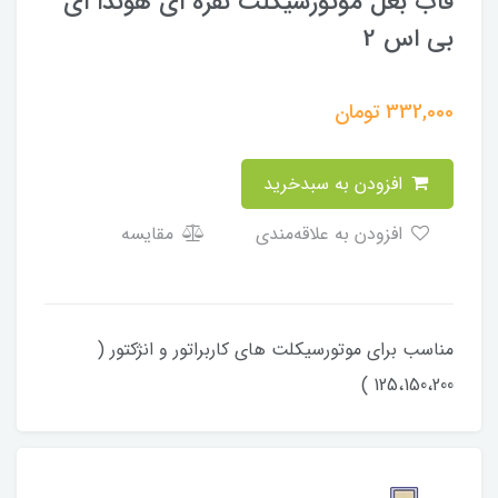
قاب بغل موتورسیکلت نقره ای هوندا ای
بی اس 2
332,000
تومان
افزودن به سبدخرید
افزودن به علاقه‌مندی
مقایسه
مناسب برای موتورسیکلت های کاربراتور و انژکتور (
125،150،200 )