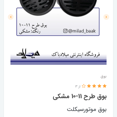
بوق
از 3
بوق طرح 11-10 مشکی
بوق موتورسیکلت