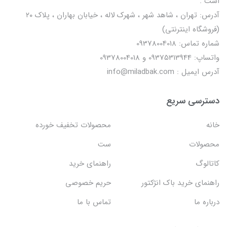
است .
آدرس: تهران ، شاهد شهر ، شهرک لاله ، خیابان بهاران ، پلاک ۲۰
(فروشگاه اینترنتی)
شماره تماس: 09378004018
واتساپ: 09375313944 و 09378004018
آدرس ایمیل : info@miladbak.com
دسترسی سریع
خانه
محصولات تخفیف خورده
محصولات
ست
کاتالوگ
راهنمای خرید
راهنمای خرید باک انژکتور
حریم خصوصی
درباره ما
تماس با ما