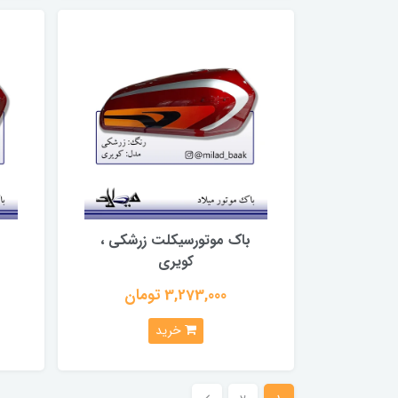
باک موتورسیکلت زرشکی ،
ب
کویری
3,273,000 تومان
خرید