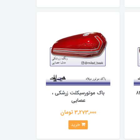
رسیکلت زرشکی ، ۸۴
باک موتورسیکلت زرشکی ،
عصایی
3,273,000 تومان
خرید