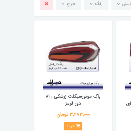
مایش
رنگ
طرح
باک موتورسیکلت زرشکی ، ۸۱
ای
دور قرمز
3,273,000 تومان
خرید