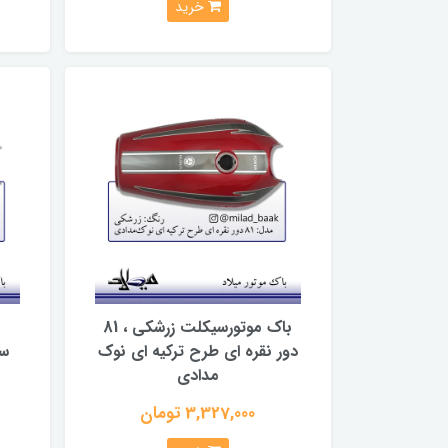
خرید
باک موتورسیکلت زرشکی ، 81
ب
دور نقره ای طرح ترکیه ای نوک
سو
مدادی
3,327,000 تومان