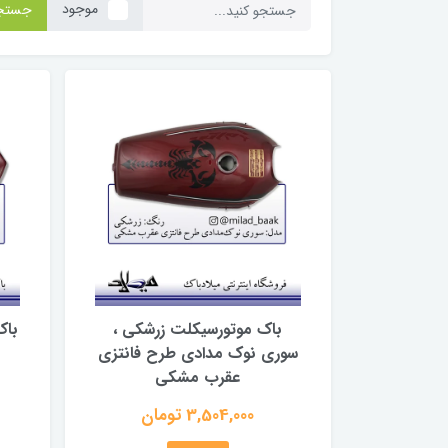
موجود
جستج
باک موتورسیکلت زرشکی ،
باک
سوری نوک مدادی طرح فانتزی
عقرب مشکی
3,504,000 تومان