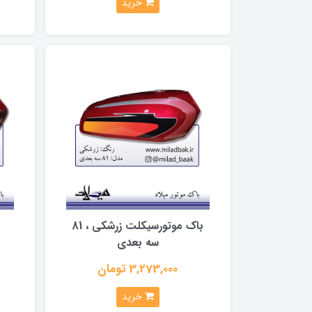
خرید
باک موتورسیکلت زرشکی ، 81
ب
سه بعدی
3,273,000 تومان
خرید