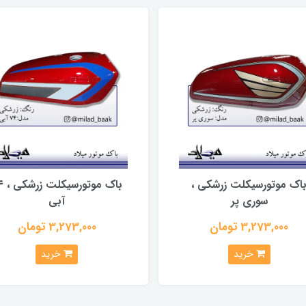
اک موتورسیکلت زرشکی ،
باک موتو
سوری پر
آبی
3,273,000 تومان
3,273,000 تومان
خرید
خرید