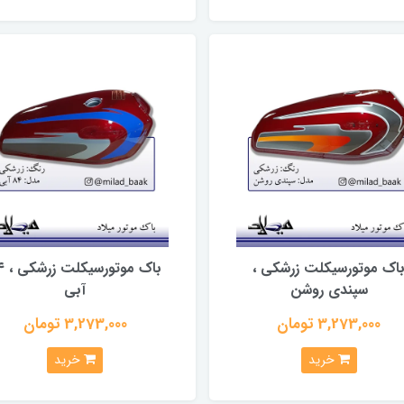
اک موتورسیکلت زرشکی ،
باک موتو
سپندی روشن
آبی
3,273,000 تومان
3,273,000 تومان
خرید
خرید