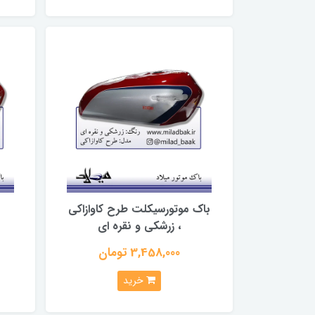
باک موتورسیکلت طرح کاوازاکی
ب
، زرشکی و نقره ای
3,458,000 تومان
خرید