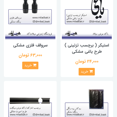
استیکر ( برچسب تزئینی )
سروالف فلزی مشکی
طرح یاغی مشکی
63,000 تومان
24,000 تومان
خرید
خرید