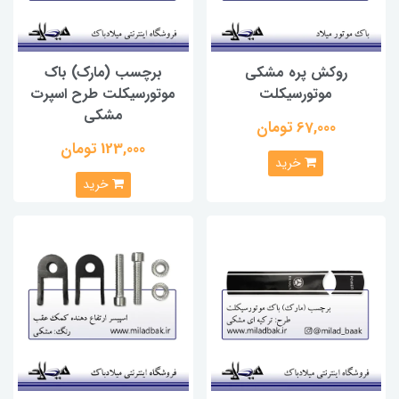
روکش پره مشکی
برچسب (مارک) باک
موتورسیکلت
موتورسیکلت طرح اسپرت
مشکی
67,000 تومان
123,000 تومان
خرید
خرید