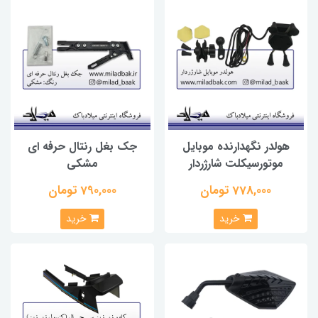
هولدر نگهدارنده موبایل
جک بغل رنتال حرفه ای
موتورسیکلت شارژردار
مشکی
778,000 تومان
790,000 تومان
خرید
خرید