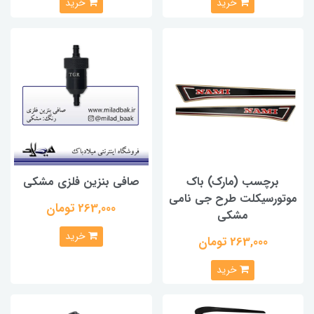
خرید
خرید
برچسب (مارک) باک
صافی بنزین فلزی مشکی
موتورسیکلت طرح جی نامی
263,000 تومان
مشکی
خرید
263,000 تومان
خرید