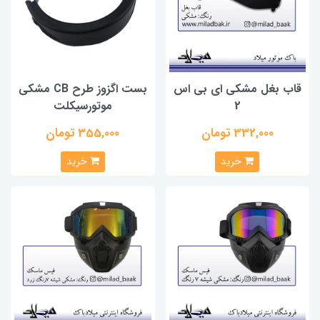
قاب بغل مشکی ای بی اس
بست اگزوز طرح CB مشکی
2
موتورسیکلت
332,000 تومان
355,000 تومان
خرید
خرید