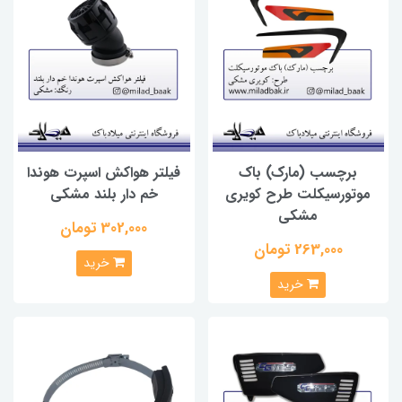
برچسب (مارک) باک
فیلتر هواکش اسپرت هوندا
موتورسیکلت طرح کویری
خم دار بلند مشکی
مشکی
302,000 تومان
263,000 تومان
خرید
خرید