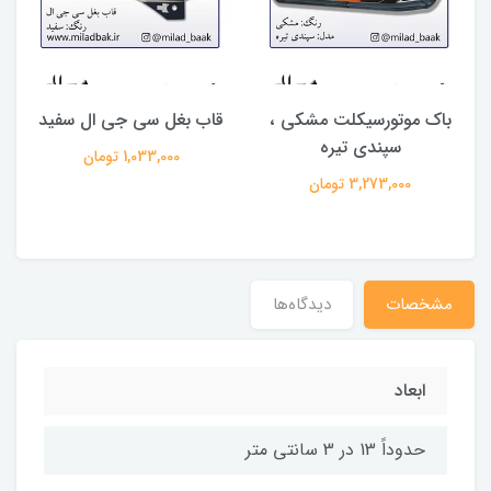
باک موتورسیکلت مشکی ،
قاب بغل سی جی ال سفید
سپندی تیره
س
1,033,000 تومان
3,273,000 تومان
مشخصات
دیدگاه‌ها
ابعاد
حدوداً 13 در 3 سانتی متر