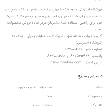
فروشگاه اینترنتی میلاد باک با بهترین کیفیت جنس و رنگ، همچنین
مناسب ترین قیمت باک موتور، قاب بغل و سایر محصولات در سایت
خود برای راحتی استفاده شما مشتریان عزیز آماده فروش محصولات
است .
آدرس: تهران ، شاهد شهر ، شهرک لاله ، خیابان بهاران ، پلاک ۲۰
(فروشگاه اینترنتی)
شماره تماس: 09378004018
واتساپ: 09375313944 و 09378004018
آدرس ایمیل : info@miladbak.com
دسترسی سریع
خانه
محصولات تخفیف خورده
محصولات
ست
کاتالوگ
راهنمای خرید