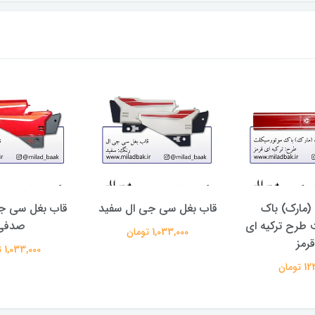
مارک) باک
قاب بغل سی جی ال سفید
قاب بغل سی جی
 طرح ترکیه ای
صدفی
1,033,000 تومان
قرمز
1,033,000 تومان
تومان