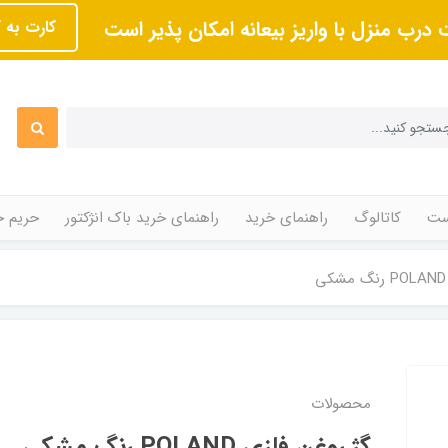
 درب منزل با واریز بیعانه امکان پذیر است
کارت به 
ت
کاتالوگ
راهنمای خرید
راهنمای خرید باک انژکتور
حریم 
محصولات
گژ روغن فلزی POLAND رنگ مشکی