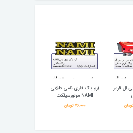
 ال قرمز
آرم باک فلزی نامی طلایی
باک موتورسیکلت م
NAMI موتورسیلکت
۹۵ زرد
76,000 تومان
3,273,000 تومان