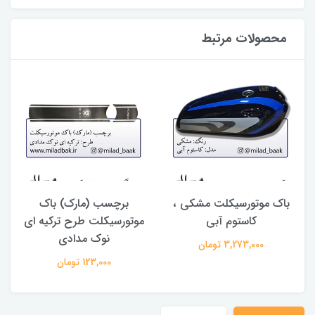
محصولات مرتبط
باک موتورسیکلت مشکی ،
برچسب (مارک) باک
ب
کاستوم آبی
موتورسیکلت طرح ترکیه ای
نوک مدادی
3,273,000 تومان
123,000 تومان