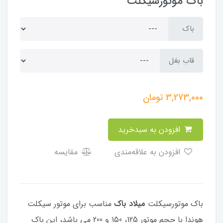
باک موتورسیکلت
باک
قاب بغل
3,273,000
تومان
افزودن به سبدخرید
افزودن به علاقه‌مندی
مقایسه
باک موتورسیکلت
میلاد باک
مناسب برای موتور سیکلت
هوندا با حجم موتور 125، 150 و 200 می باشد، این باک