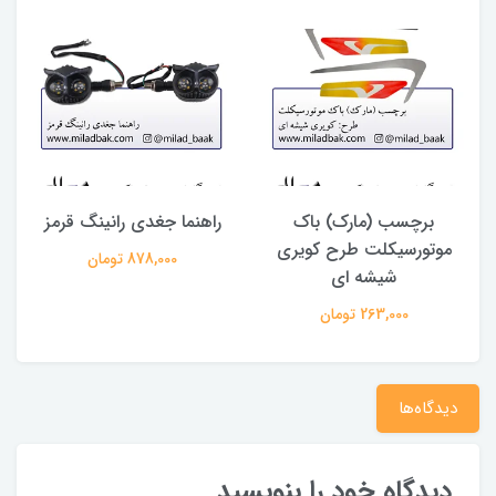
برچسب (مارک) باک
راهنما جغدی رانینگ قرمز
موتورسیکلت طرح کویری
878,000 تومان
شیشه ای
263,000 تومان
دیدگاه‌ها
دیدگاه خود را بنویسید