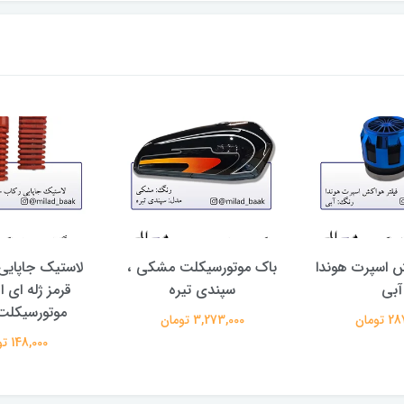
ش اسپرت هوندا
باک موتورسیکلت مشکی ،
لاستیک جاپایی
آبی
سپندی تیره
قرمز ژله ای 
موتورسیکلت
تومان
3,273,000 تومان
148,000 تومان