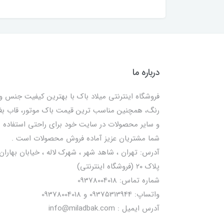
درباره ما
فروشگاه اینترنتی میلاد باک با بهترین کیفیت جنس و
رنگ، همچنین مناسب ترین قیمت باک موتور، قاب ب
و سایر محصولات در سایت خود برای راحتی استفاده
شما مشتریان عزیز آماده فروش محصولات است .
آدرس: تهران ، شاهد شهر ، شهرک لاله ، خیابان بهاران 
پلاک ۲۰ (فروشگاه اینترنتی)
شماره تماس: 09378004018
واتساپ: 09375313944 و 09378004018
آدرس ایمیل : info@miladbak.com