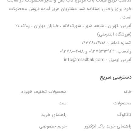
مناسب ترین قیمت باک موتور، قاب بغل و سایر محصولات در سایت
خود برای راحتی استفاده شما مشتریان عزیز آماده فروش محصولات
است .
آدرس: تهران ، شاهد شهر ، شهرک لاله ، خیابان بهاران ، پلاک ۲۰
(فروشگاه اینترنتی)
شماره تماس: 09378004018
واتساپ: 09375313944 و 09378004018
آدرس ایمیل : info@miladbak.com
دسترسی سریع
خانه
محصولات تخفیف خورده
محصولات
ست
کاتالوگ
راهنمای خرید
راهنمای خرید باک انژکتور
حریم خصوصی