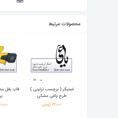
محصولات مرتبط
ک فلزی انرژی طلایی
استیکر ( برچسب تزئینی )
قاب بغل مدل
تورسیلکت
طرح یاغی مشکی
ب
76,000 تومان
24,000 تومان
1,300,000