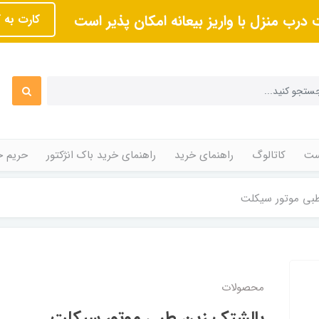
 درب منزل با واریز بیعانه امکان پذیر است
کارت به 
ت
کاتالوگ
راهنمای خرید
راهنمای خرید باک انژکتور
حریم 
بی موتور سیکلت
محصولات
بالشتک زین طبی موتور سیکلت