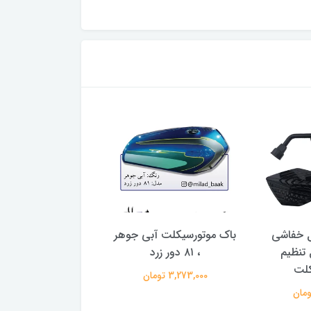
دل خفاشی
باک موتورسیکلت آبی جوهر
استیکر ( برچسب تزئ
تنظیم
، ۸۱ دور زرد
طرح حسبی الله ق
کلت
3,273,000 تومان
24,000 تومان