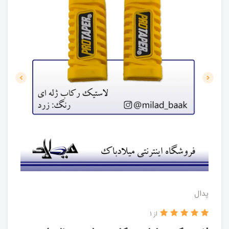
پدال
از 1