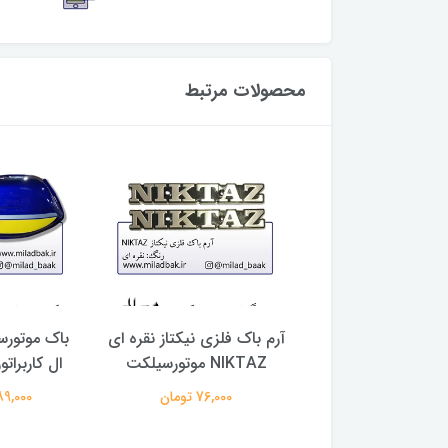
محصولات مرتبط
وتورسیکلت سفید ،
آرم باک فلزی نیکتاز نقره ای
باک موتور
 نوک مدادی طرح
NIKTAZ موتورسیلکت
ال کاربرات
ه ای نوک مدادی
76,000 تومان
4,589,000
3,327,0 تومان