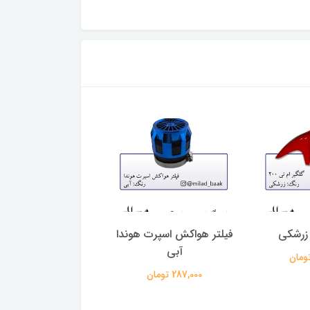
 زرشکی
فیلتر هواکش اسپرت هوندا
برچسب دور طوقه م
آبی
سیکلت صورتی
287,000 تومان
98,000 تومان