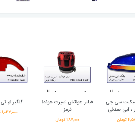
سیکلت سی جی
فیلتر هواکش اسپرت هوندا
گلگیر ام تی
ور ، آبی صدفی
قرمز
1,033,000 تومان
 تومان
287,000 تومان