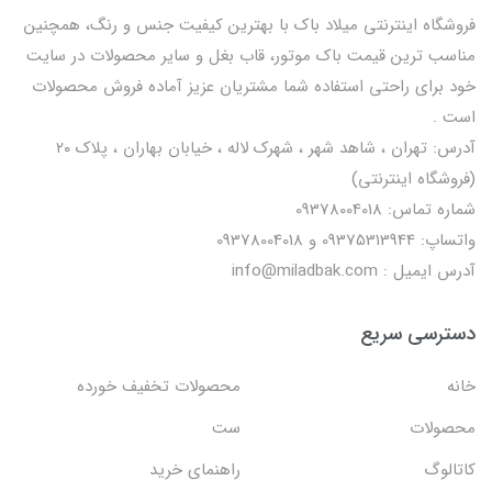
فروشگاه اینترنتی میلاد باک با بهترین کیفیت جنس و رنگ، همچنین
مناسب ترین قیمت باک موتور، قاب بغل و سایر محصولات در سایت
خود برای راحتی استفاده شما مشتریان عزیز آماده فروش محصولات
است .
آدرس: تهران ، شاهد شهر ، شهرک لاله ، خیابان بهاران ، پلاک ۲۰
(فروشگاه اینترنتی)
شماره تماس: 09378004018
واتساپ: 09375313944 و 09378004018
آدرس ایمیل : info@miladbak.com
دسترسی سریع
خانه
محصولات تخفیف خورده
محصولات
ست
کاتالوگ
راهنمای خرید