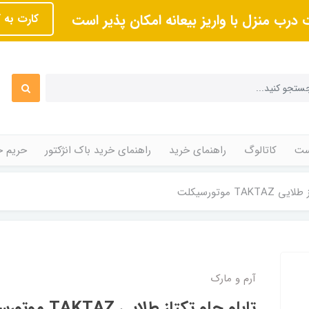
 درب منزل با واریز بیعانه امکان پذیر است
کارت به 
ت
کاتالوگ
راهنمای خرید
راهنمای خرید باک انژکتور
حریم 
TAK موتورسیکلت
آرم و مارک
تابلو جلو تکتاز طلایی TAKTAZ موتورسیکلت