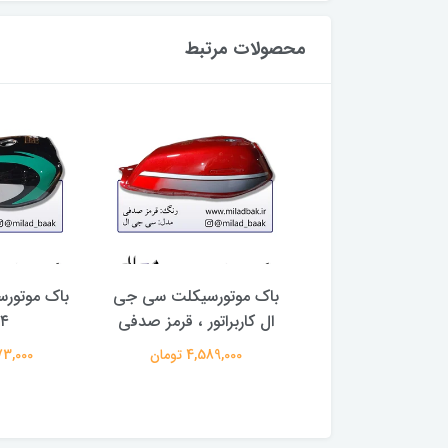
محصولات مرتبط
 ( برچسب تزئینی )
باک موتورسیکلت سی جی
باک موتور
رح شماره 17
ال کاربراتور ، قرمز صدفی
۸۴ 
32,000 تومان
4,589,000 تومان
3,273,000