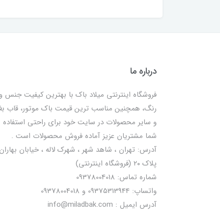
درباره ما
فروشگاه اینترنتی میلاد باک با بهترین کیفیت جنس و
رنگ، همچنین مناسب ترین قیمت باک موتور، قاب ب
و سایر محصولات در سایت خود برای راحتی استفاده
شما مشتریان عزیز آماده فروش محصولات است .
آدرس: تهران ، شاهد شهر ، شهرک لاله ، خیابان بهاران 
پلاک ۲۰ (فروشگاه اینترنتی)
شماره تماس: 09378004018
واتساپ: 09375313944 و 09378004018
آدرس ایمیل : info@miladbak.com