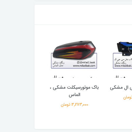
 ال مشکی
باک موتورسیکلت مشکی ،
باک موتورسیکلت 
الماس
صدفی طرح سی بی 
شال مشکی میلاد
3,273,000 تومان
3,458,000 تومان