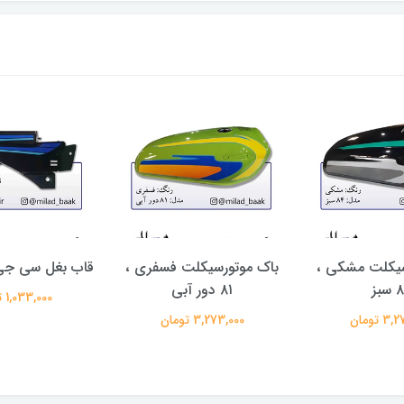
سیکلت مشکی ،
باک موتورسیکلت فسفری ،
قاب بغل سی جی
سبز
۸۱ دور آبی
1,033,000 تومان
 تومان
3,273,000 تومان