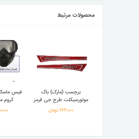
محصولات مرتبط
سب (مارک) باک
برچسب (مارک) باک
فیس ماسک
سیکلت طرح کویری
موتورسیکلت طرح جی قرمز
کروم م
شیشه ای
263,000 تومان
520,000 
263,000 تومان