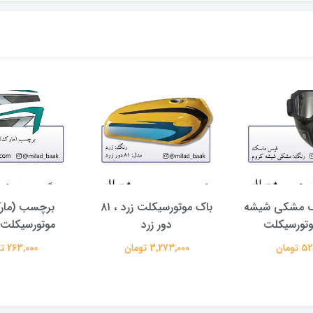
 مشکی شیشه
باک موتورسیکلت زرد ، ۸۱
برچسب (مار
وتورسیکلت
دور زرد
موتورسیکلت 74 سب
تومان
3,273,000 تومان
263,000 تومان