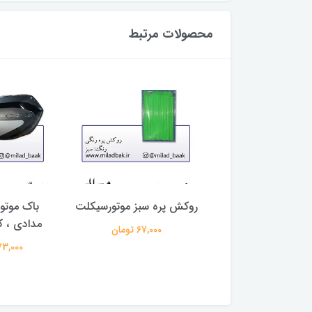
محصولات مرتبط
ک فلزی انرژی طلایی
روکش پره سبز موتورسیکلت
باک موتو
تورسیلکت
مدادی ، 
67,000 تومان
76,000 تومان
3,273,000