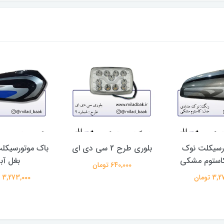
رسیکلت نوک
بلوری طرح 2 سی دی ای
باک موتورسیکل
کاستوم مشکی
بغل آب
640,000 تومان
 تومان
3,273,000 تومان