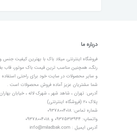
درباره ما
فروشگاه اینترنتی میلاد باک با بهترین کیفیت جنس و
رنگ، همچنین مناسب ترین قیمت باک موتور، قاب ب
و سایر محصولات در سایت خود برای راحتی استفاده
شما مشتریان عزیز آماده فروش محصولات است .
آدرس: تهران ، شاهد شهر ، شهرک لاله ، خیابان بهاران 
پلاک ۲۰ (فروشگاه اینترنتی)
شماره تماس: 09378004018
واتساپ: 09375313944 و 09378004018
آدرس ایمیل : info@miladbak.com