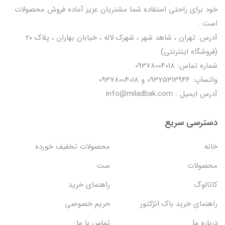
خود برای راحتی استفاده شما مشتریان عزیز آماده فروش محصولات
است .
آدرس: تهران ، شاهد شهر ، شهرک لاله ، خیابان بهاران ، پلاک ۲۰
(فروشگاه اینترنتی)
شماره تماس: 09378004018
واتساپ: 09375313944 و 09378004018
آدرس ایمیل : info@miladbak.com
دسترسی سریع
خانه
محصولات تخفیف خورده
محصولات
ست
کاتالوگ
راهنمای خرید
راهنمای خرید باک انژکتور
حریم خصوصی
درباره ما
تماس با ما