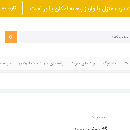
 درب منزل با واریز بیعانه امکان پذیر است
کارت به 
ت
کاتالوگ
راهنمای خرید
راهنمای خرید باک انژکتور
حریم 
محصولات
گژ روغن سبز