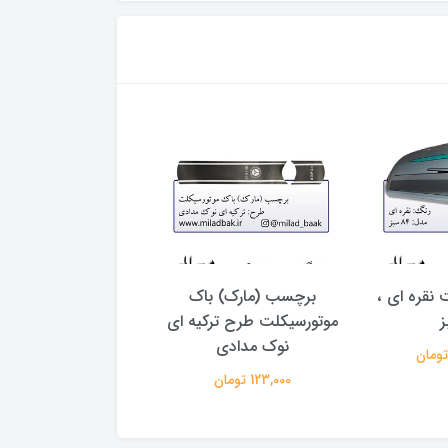
 نقره ای ،
برچسب (مارک) باک
آرم باک فلزی ام کا ز
موتورسیکلت طرح ترکیه ای
MKZ موتورسیلکت
نوک مدادی
76,000 تومان
123,000 تومان