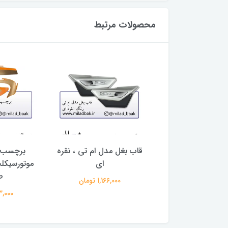
محصولات مرتبط
توسط طرح آلمانی
قاب بغل مدل ام تی ، نقره
برچسب (
مشکی
ای
ط
676,000 تومان
1,166,000 تومان
263,000 