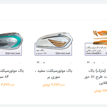
مارک) باک
باک موتورسیکلت سفید ،
باک موتورسیکلت
موتورسیکلت طرح 81 دور
سوری پر
۸۴ سبز
لایی
3,273,000 تومان
3,273,000 تومان
تومان