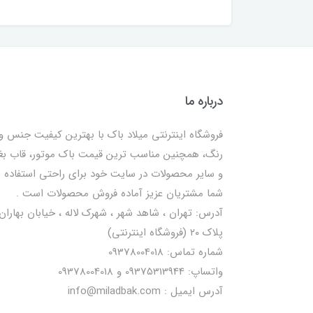
درباره ما
فروشگاه اینترنتی میلاد باک با بهترین کیفیت جنس و
رنگ، همچنین مناسب ترین قیمت باک موتور، قاب ب
و سایر محصولات در سایت خود برای راحتی استفاده
شما مشتریان عزیز آماده فروش محصولات است .
آدرس: تهران ، شاهد شهر ، شهرک لاله ، خیابان بهاران 
پلاک ۲۰ (فروشگاه اینترنتی)
شماره تماس: 09378004018
واتساپ: 09375313944 و 09378004018
آدرس ایمیل : info@miladbak.com