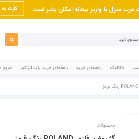
 درب منزل با واریز بیعانه امکان پذیر است
کارت به 
ت
کاتالوگ
راهنمای خرید
راهنمای خرید باک انژکتور
حریم 
محصولات
گژ روغن فلزی POLAND رنگ قرمز