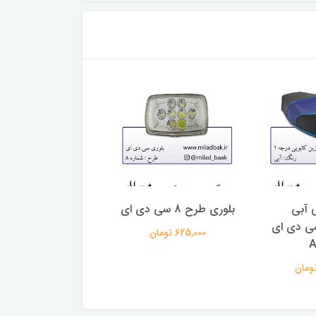
ی آبی
بلوری طرح 8 سی دی ای
سوت اگزوز رنتال ق
ی دی ای
625,000 تومان
260,000 تومان