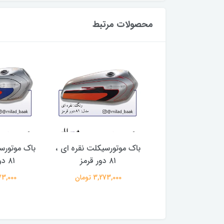
محصولات مرتبط
 ( برچسب تزئینی )
باک موتورسیکلت نقره ای ،
باک موتورسی
رح برگ سبز
۸۱ دور قرمز
۸۱ دور مشکی
24,000 تومان
3,273,000 تومان
3,273,000