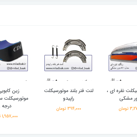
کلت نقره ای ،
لنت فنر بلند موتورسیکلت
زین کابوی
راپیدو
موتورسیکلت س
درجه A
 تومان
394,000 تومان
1,957,000 تومان