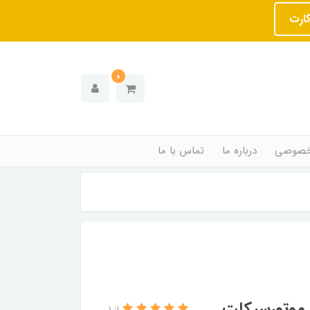
کارت
0
خصوصی
درباره ما
تماس با ما
م موتورسیکلت