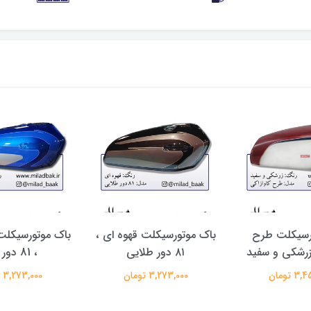
رسیکلت طرح
باک موتورسیکلت قهوه ای ،
باک موتورسیکلت
 زرشکی و سفید
۸۱ دور طلایی
، 81 دور آبی
 تومان
3,273,000 تومان
3,273,000 تومان