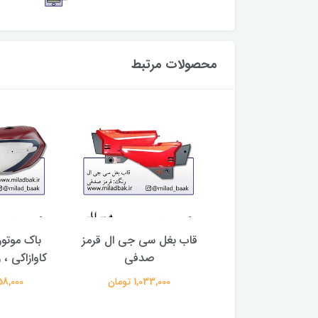
محصولات مرتبط
 مدل انژکتور زرشکی
قاب بغل سی جی ال قرمز
باک موتو
ای بی اس
صدفی
کاوازاکی ،
1,300,00 تومان
1,033,000 تومان
3,458,000