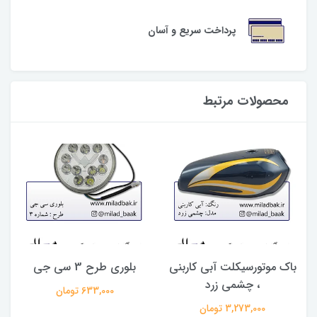
پرداخت سریع و آسان
محصولات مرتبط
باک موتورسیکلت آبی کاربنی
بلوری طرح 3 سی جی
ق
، چشمی زرد
633,000 تومان
3,273,000 تومان